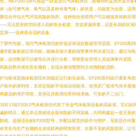
性。而EP200 2则可能是一款复合式气体检测仪，能够同时监测并显示多
体（如可燃气体、氧气以及多种有毒气体）的浓度，功能更为全面，适用
要综合评估大气环境风险的场所。这种组合使得用户可以根据具体的应用
——无论是密闭空间进入前的安全检查、管道泄漏排查，还是长期的区域
监测——选择最合适的设备。
了硬件性能，现代气体检测仪的价值还体现在数据管理层面。EP200系列
通常配备数据记录功能，能够存储大量的报警事件和浓度日志。通过与电
接，这些数据可以被导出并进行分析，帮助安全管理人员追溯事件原因、
风险趋势并优化安全规程，实现从被动预警到主动预防的进阶。
护与校准是确保检测仪长期稳定运行的生命线。EP200系列设计通常考虑
户操作的便利性，支持定期的手动或自动校准。使用原厂校准气体并遵循
商建议的维护周期，是保证其检测结果持续准确、可靠的不二法门。
P200 1与EP200 2气体检测仪代表了专业气体检测设备的高标准。它们如
诚的哨兵，通过单点突破或全面布防的不同策略，共同构建起一道无形的
防线。选择适合的EP200型号，并配以规范的操作与维护，无疑是任何重
命安全与生产合规的企业或机构的明智投资。在看不见的风险面前，让可