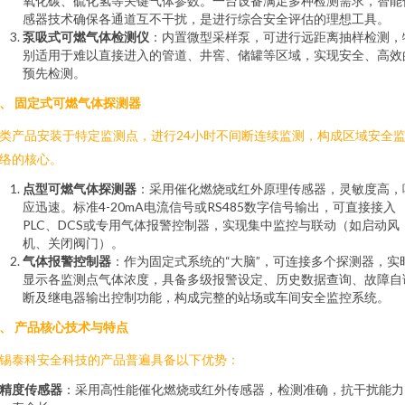
氧化碳、硫化氢等关键气体参数。一台设备满足多种检测需求，智能
感器技术确保各通道互不干扰，是进行综合安全评估的理想工具。
泵吸式可燃气体检测仪
：内置微型采样泵，可进行远距离抽样检测，
别适用于难以直接进入的管道、井窖、储罐等区域，实现安全、高效
预先检测。
、 固定式可燃气体探测器
类产品安装于特定监测点，进行24小时不间断连续监测，构成区域安全
络的核心。
点型可燃气体探测器
：采用催化燃烧或红外原理传感器，灵敏度高，
应迅速。标准4-20mA电流信号或RS485数字信号输出，可直接接入
PLC、DCS或专用气体报警控制器，实现集中监控与联动（如启动风
机、关闭阀门）。
气体报警控制器
：作为固定式系统的“大脑”，可连接多个探测器，实
显示各监测点气体浓度，具备多级报警设定、历史数据查询、故障自
断及继电器输出控制功能，构成完整的站场或车间安全监控系统。
、 产品核心技术与特点
锡泰科安全科技的产品普遍具备以下优势：
精度传感器
：采用高性能催化燃烧或红外传感器，检测准确，抗干扰能力